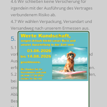
4.6 Wir schließen keine Versicherung für
irgendein mit der Ausführung des Vertrages
verbundenem Risiko ab.
4.7 Wir wählen Verpackung, Versandart und
Versandweg nach unserem Ermessen aus.
5. Leistungshindernisse
5.1 Der Vertragsabschluß erfolgt
vorbehaltlich der erforderlichen Einfuhr und
Ausfuhrlizenzen sowie sonstiger
erforderlicher behördlicher Genehmigungen.
5.2 Bei höherer Gewalt sowie bei Umständen,
bei denen uns ein Verschulden nicht trifft,
sind wir berechtigt, die Lieferung bis zum
Ablauf einer angemessenen Frist nach
Beseitigung der Unmöglichkeit oder des