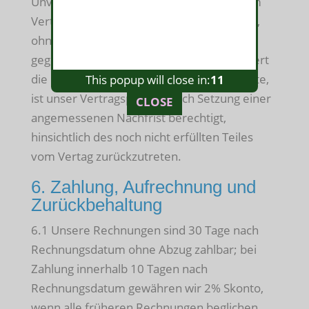
Unvermögens hinauszuschieben oder vom
Vertag ganz oder teilweise zurückzutreten,
ohne daß unser Vertragspartner uns
gegenüber irgendwelche Rechte hat. Dauert
die Behinderung jedoch länger als 3 Monate,
This popup will close in:
11
ist unser Vertragspartner nach Setzung einer
CLOSE
angemessenen Nachfrist berechtigt,
hinsichtlich des noch nicht erfüllten Teiles
vom Vertag zurückzutreten.
6. Zahlung, Aufrechnung und
Zurückbehaltung
6.1 Unsere Rechnungen sind 30 Tage nach
Rechnungsdatum ohne Abzug zahlbar; bei
Zahlung innerhalb 10 Tagen nach
Rechnungsdatum gewähren wir 2% Skonto,
wenn alle früheren Rechnungen beglichen