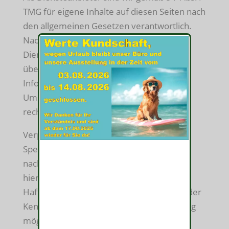
TMG für eigene Inhalte auf diesen Seiten nach
den allgemeinen Gesetzen verantwortlich.
Nach §§ 8 bis 10 TMG sind wir als
Diensteanbieter jedoch nicht verpflichtet,
übermittelte oder gespeicherte fremde
Informationen zu überwachen oder nach
Umständen zu forschen, die auf eine
rechtswidrige Tätigkeit hinweisen.
Verpflichtungen zur Entfernung oder
Sperrung der Nutzung von Informationen
nach den allgemeinen Gesetzen bleiben
hiervon unberührt. Eine diesbezügliche
Haftung ist jedoch erst ab dem Zeitpunkt der
Kenntnis einer konkreten Rechtsverletzung
möglich. Bei Bekanntwerden von