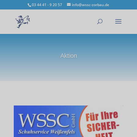
03 44 41 - 9 20 57
info@wssc-zorbau.de
Aktion